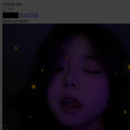
choose qty
Trunki
DAFTAR
LOGIN
Tutti Bambini
Share product:
Twistshake
TY Toys
U
V
Veja
Vitaflow
Vtech
W
Waterland