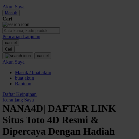
Nuby
Akun Saya
Nuna
Masuk
Cari
O
Pencarian Lanjutan
Oh Ma Grain
cancel
Okiedog
Cari
cancel
P
Akun Saya
Masuk / buat akun
Peachy
buat akun
Phil & Ted's
Bantuan
Philips Avent
Daftar Keinginan
Keranjang Saya
Pigeon
NANA4D| DAFTAR LINK
Playgro
Situs Toto 4D Resmi &
Poled Global
Dipercaya Dengan Hadiah
Ponycycle