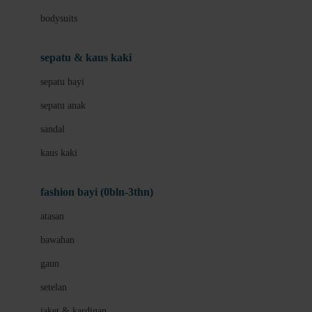
Barbie
bodysuits
Beaba
Beauty Barn
sepatu & kaus kaki
Bio Oil
sepatu bayi
Biolane
sepatu anak
Bite Fighters
sandal
Bizzi Growin
kaus kaki
Blackmores
fashion bayi (0bln-3thn)
Blooming Marvellous
atasan
Bonnels
bawahan
Bravado
gaun
Bruder
setelan
Brush Baby
jaket & kardigan