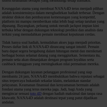
sistem keamanan berlapis yang melindungi setiap transaksi.
Skip Hop
Keunggulan utama yang membuat NANA4D terus menjadi pilihan
adalah konsistensinya dalam menghadirkan hadiah terbesar. Dengan
Spectra
struktur diskon dan pembayaran kemenangan yang kompetitif,
Squishmallows
platform ini mampu memberikan nilai lebih bagi setiap taruhan yang
dipasang. Bayangkan, peluang untuk meraih jackpot impian kini
Starbooks
terbuka lebar dengan dukungan teknologi prediksi dan analisis data
terkini yang memudahkan pemain membuat keputusan cerdas.
Stick-O
Tidak hanya soal hadiah, kemudahan akses juga menjadi prioritas.
Stokke
Proses daftar link di NANA4D dirancang sangat intuitif. Pemain
baru dapat segera bergabung dalam hitungan menit dan menikmati
Sudocrem
berbagai bonus selamat datang yang menggiurkan. Sementara itu,
pemain setia akan dimanjakan dengan program loyalitas serta
Sumimo
cashback mingguan yang meningkatkan nilai permainan mereka.
Sunnylife
Dengan dukungan layanan pelanggan profesional yang siap
membantu 24 jam, NANA4D membuktikan bahwa reputasi sebagai
Sun-Staches
situs terpercaya bukanlah sekadar klaim, melainkan standar
pelayanan. Keamanan finansial dan kenyamanan bermain adalah
Swimava
fondasi utama yang terus mereka jaga. Jadi, bagi Anda yang
mengincar sensasi
toto 4D
dengan hadiah maksimal dan tanpa rasa
T
khawatir, NANA4D adalah destinasi tepat yang patut dijadikan
andalan.
Tommee Tippee