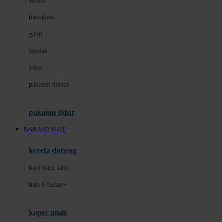
atasan
Cybex
bawahan
D
gaun
Dae Organics
setelan
Docare
jaket
Doona
pakaian dalam
Down To Earth
Drew
pakaian tidur
Dr. Brown's
NANA4D SLOT
E
kereta dorong
ELC
bayi baru lahir
Ergobaby
usia 6 bulan+
Expert Care
koper anak
Ezyroller